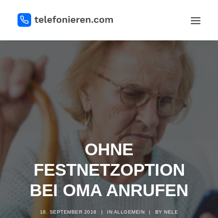
REGISTRIEREN
OHNE
LOGIN
FESTNETZOPTION
BEI OMA ANRUFEN
18. SEPTEMBER 2018
|
IN
ALLGEMEIN
|
BY
NELE