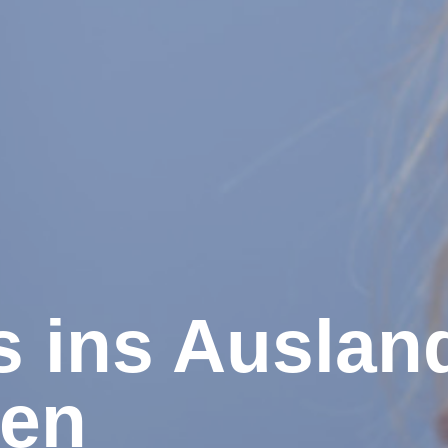
s ins Auslan
ren